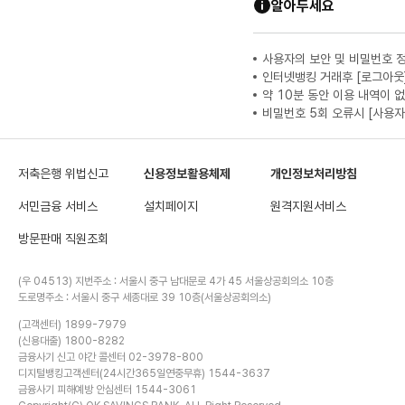
알아두세요
사용자의 보안 및 비밀번호 
인터넷뱅킹 거래후 [로그아웃
약 10분 동안 이용 내역이 
비밀번호 5회 오류시 [사용자
저축은행 위법신고
신용정보활용체제
개인정보처리방침
서민금융 서비스
설치페이지
원격지원서비스
방문판매 직원조회
(우 04513) 지번주소 : 서울시 중구 남대문로 4가 45 서울상공회의소 10층
도로명주소 : 서울시 중구 세종대로 39 10층(서울상공회의소)
(고객센터) 1899-7979
(신용대출) 1800-8282
금융사기 신고 야간 콜센터 02-3978-800
디지털뱅킹고객센터(24시간365일연중무휴) 1544-3637
금융사기 피해예방 안심센터 1544-3061