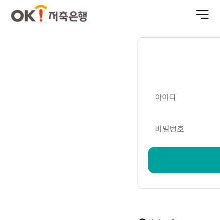
전
체
메
뉴
열
기
아이디
비밀번호