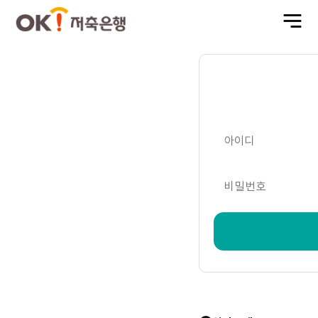
전
체
메
뉴
열
기
아이디
비밀번호