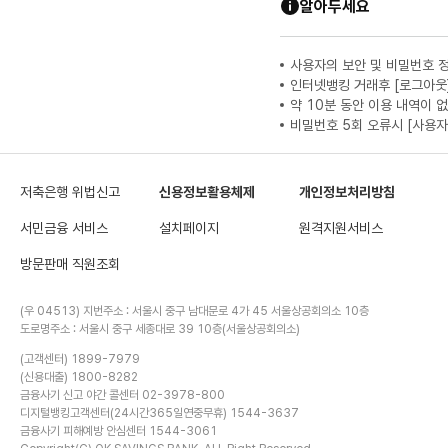
알아두세요
사용자의 보안 및 비밀번호 
인터넷뱅킹 거래후 [로그아웃
약 10분 동안 이용 내역이 
비밀번호 5회 오류시 [사용자
저축은행 위법신고
신용정보활용체제
개인정보처리방침
서민금융 서비스
설치페이지
원격지원서비스
방문판매 직원조회
(우 04513) 지번주소 : 서울시 중구 남대문로 4가 45 서울상공회의소 10층
도로명주소 : 서울시 중구 세종대로 39 10층(서울상공회의소)
(고객센터) 1899-7979
(신용대출) 1800-8282
금융사기 신고 야간 콜센터 02-3978-800
디지털뱅킹고객센터(24시간365일연중무휴) 1544-3637
금융사기 피해예방 안심센터 1544-3061