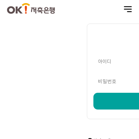
전
체
메
뉴
열
기
아이디
비밀번호