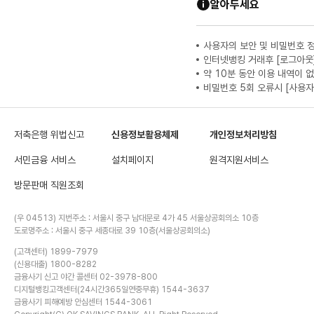
알아두세요
사용자의 보안 및 비밀번호 
인터넷뱅킹 거래후 [로그아웃
약 10분 동안 이용 내역이 
비밀번호 5회 오류시 [사용자
저축은행 위법신고
신용정보활용체제
개인정보처리방침
서민금융 서비스
설치페이지
원격지원서비스
방문판매 직원조회
(우 04513) 지번주소 : 서울시 중구 남대문로 4가 45 서울상공회의소 10층
도로명주소 : 서울시 중구 세종대로 39 10층(서울상공회의소)
(고객센터) 1899-7979
(신용대출) 1800-8282
금융사기 신고 야간 콜센터 02-3978-800
디지털뱅킹고객센터(24시간365일연중무휴) 1544-3637
금융사기 피해예방 안심센터 1544-3061