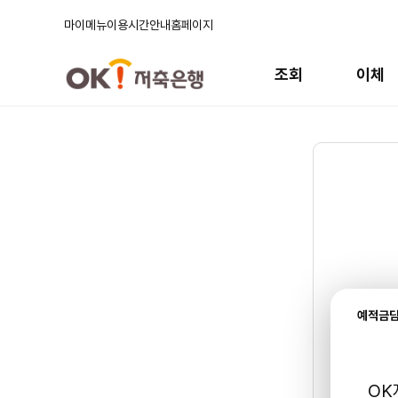
마이메뉴
이용시간안내
홈페이지
주
메
조회
이체
뉴
예적금담
OK