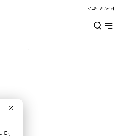
로그인
인증센터
검
전
색
체
열
메
기
뉴
열
기
닫
기
니다.