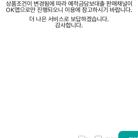
상품조건이 변경됨에 따라 예적금담보대출 판매채널이
비밀번호
OK앱으로만 진행되오니 이용에 참고하시기 바랍니다.
로그인
더 나은 서비스로 보답하겠습니다.
로그인
감사합니다.
간편인
인증서
아이디
QR
증서
아이디찾기
비밀번호(분실)
미접속 해제
최초 비밀번호 등록
비밀번호 5회 오
아
이
디
탭
및 비밀번호 정보를 요구하지 않습니다.
후 [로그아웃] 해주시기 바랍니다.