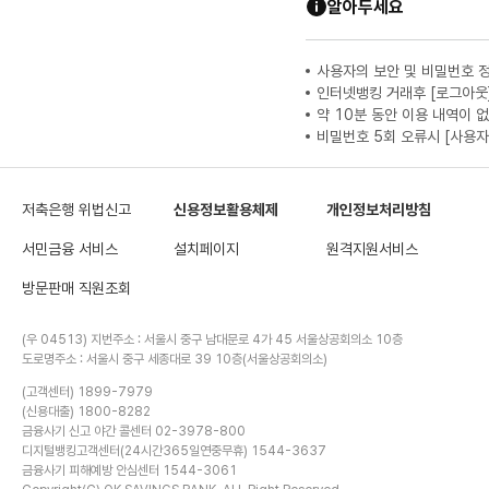
알아두세요
사용자의 보안 및 비밀번호 
인터넷뱅킹 거래후 [로그아웃
약 10분 동안 이용 내역이 
비밀번호 5회 오류시 [사용자
저축은행 위법신고
신용정보활용체제
개인정보처리방침
서민금융 서비스
설치페이지
원격지원서비스
방문판매 직원조회
(우 04513) 지번주소 : 서울시 중구 남대문로 4가 45 서울상공회의소 10층
도로명주소 : 서울시 중구 세종대로 39 10층(서울상공회의소)
(고객센터) 1899-7979
(신용대출) 1800-8282
금융사기 신고 야간 콜센터 02-3978-800
디지털뱅킹고객센터(24시간365일연중무휴) 1544-3637
금융사기 피해예방 안심센터 1544-3061