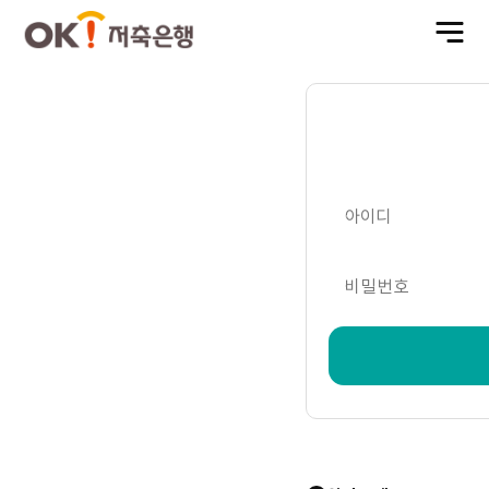
전
체
메
뉴
열
기
아이디
비밀번호