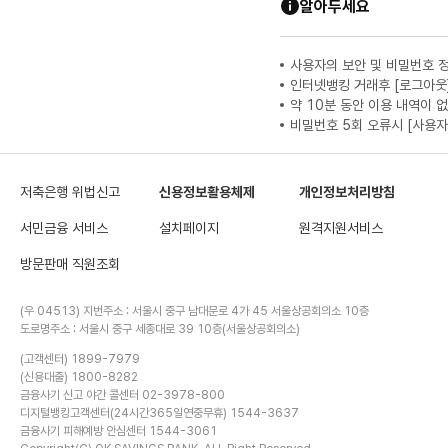
알아두세요
사용자의 보안 및 비밀번호 
인터넷뱅킹 거래후 [로그아웃
약 10분 동안 이용 내역이 
비밀번호 5회 오류시 [사용자
저축은행 위법신고
신용정보활용체제
개인정보처리방침
서민금융 서비스
설치페이지
원격지원서비스
방문판매 직원조회
(우 04513) 지번주소 : 서울시 중구 남대문로 4가 45 서울상공회의소 10층
도로명주소 : 서울시 중구 세종대로 39 10층(서울상공회의소)
(고객센터) 1899-7979
(신용대출) 1800-8282
금융사기 신고 야간 콜센터 02-3978-800
디지털뱅킹고객센터(24시간365일연중무휴) 1544-3637
금융사기 피해예방 안심센터 1544-3061