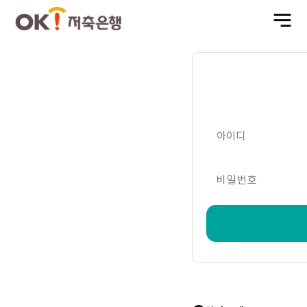
전
체
메
뉴
열
기
아이디
비밀번호