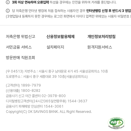
법,
3회 이상 연속하여 오류입력
하셨을 경우에는 안전을 위하여 거래를 중단합니다.
고
객
유
당 저축은행 인터넷 뱅킹에 처음 접속하는 사용자인 경우
인터넷뱅킹 신청 후 반드시 3 영
의
사
(3영업일내 등록하지 못한 경우에는 로그인 화면에서 아이디 입력란 위에있는 사용자 비밀번호 
항
항
목
이
있
습
니
저축은행 위법신고
신용정보활용체제
개인정보처리방침
다.
서민금융 서비스
설치페이지
원격지원서비스
방문판매 직원조회
(우 04513) 지번주소 : 서울시 중구 남대문로 4가 45 서울상공회의소 10층
도로명주소 : 서울시 중구 세종대로 39 10층(서울상공회의소)
(고객센터) 1899-7979
(신용대출) 1800-8282
금융사기 신고 야간 콜센터 02-3978-800
디지털뱅킹고객센터(24시간365일연중무휴) 1544-3637
금융사기 피해예방 안심센터 1544-3061
Copyright(C) OK SAVINGS BANK. ALL Right Reserved.