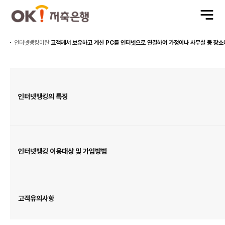
전
체
메
뉴
열
기
인터넷뱅킹이란
고객께서 보유하고 계신 PC를 인터넷으로 연결하여 가정이나 사무실 등 장소
인
터
넷
뱅
킹
안
인터넷뱅킹의 특징
내
표
이
며
인
터
넷
뱅
킹
의
특
인터넷뱅킹 이용대상 및 가입방법
징,
인
터
넷
뱅
킹
이
용
대
고객유의사항
상
및
가
입
방