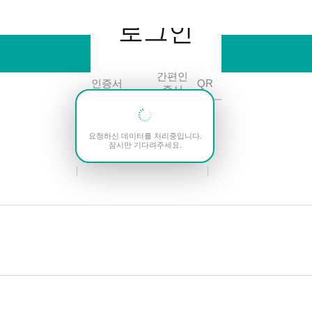
비밀번호
로그인
로그인
간편인
인증서
아이디
QR
증서
아이디찾기
비밀번호(분실)재
요청하신 데이터를 처리중입니다.
잠시만 기다려주세요.
미접속 해제
최초 비밀번호 등록
비밀번호 5회 오
아
이
디
탭
요
 및 비밀번호 정보를 요구하지 않습니다.
래후 [로그아웃] 해주시기 바랍니다.