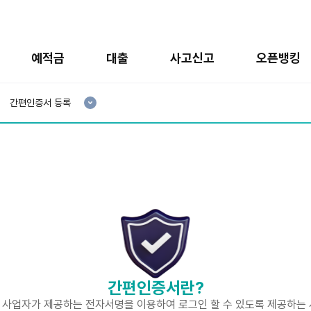
예적금
대출
사고신고
오픈뱅킹
현
재
간편인증서 등록
3
분
류
:
간편인증서란?
사업자가 제공하는 전자서명을 이용하여 로그인 할 수 있도록 제공하는