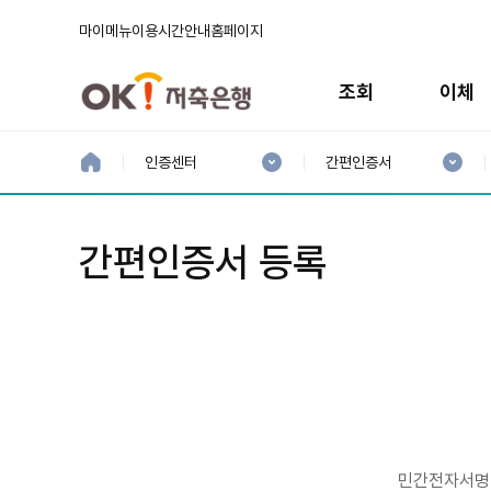
마이메뉴
이용시간안내
홈페이지
주
메
조회
이체
뉴
현
현
재
재
홈
인증센터
간편인증서
으
1
2
로
분
분
류
류
:
:
간편인증서 등록
민간전자서명 