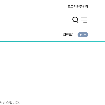
로그인
인증센터
검
전
색
체
열
메
기
뉴
열
기
화면크기
확
축
대
소
 서비스입니다.